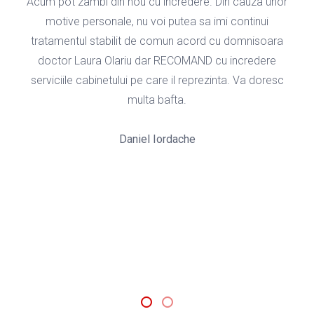
l
Acum pot zambi din nou cu incredere. Din cauza unor
motive personale, nu voi putea sa imi continui
g
tratamentul stabilit de comun acord cu domnisoara
doctor Laura Olariu dar RECOMAND cu incredere
serviciile cabinetului pe care il reprezinta. Va doresc
a
multa bafta.
Daniel Iordache